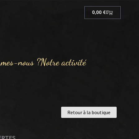
Cart
0,00
€
0
mmes-nous ?
Notre activité
Retour à la boutique
VERTES