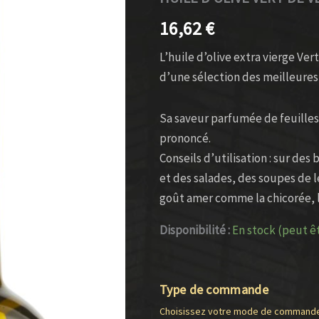
VERT
16,62
€
DE
VERTES
L’huile d’olive extra vierge Ve
d’une sélection des meilleures 
Sa saveur parfumée de feuilles 
prononcé.
Conseils d’utilisation : sur des
et des salades, des soupes de 
goût amer comme la chicorée, l
Disponibilité :
En stock (peut 
Type de commande
Choisissez votre mode de command