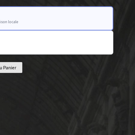
aison locale
u Panier