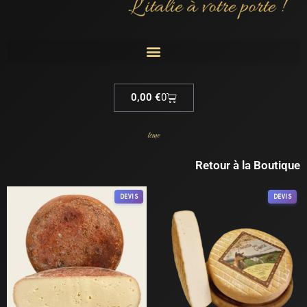
Cart
0,00
€
0
tome
Retour à la Boutique
Ce
Ce
DEVIS
DEVIS
produit
pro
a
a
plusieurs
plus
variations.
vari
Les
Les