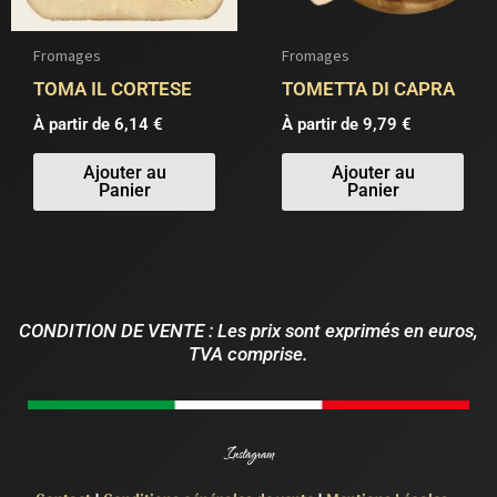
options
opt
peuvent
peu
Fromages
Fromages
être
être
TOMA IL CORTESE
TOMETTA DI CAPRA
choisies
choi
À partir de 
6,14
€
À partir de 
9,79
€
sur
sur
la
la
Ajouter au
Ajouter au
Panier
Panier
page
pag
du
du
produit
pro
CONDITION DE VENTE : Les prix sont exprimés en euros,
TVA comprise.
Instagram