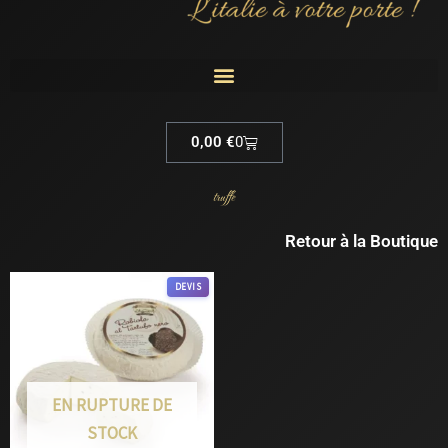
Cart
0,00
€
0
truffe
Retour à la Boutique
DEVIS
EN RUPTURE DE
STOCK