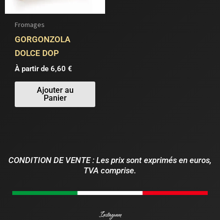
options
peuvent
Fromages
être
GORGONZOLA
choisies
DOLCE DOP
sur
À partir de 
6,60
€
la
page
Ajouter au
Panier
du
produit
CONDITION DE VENTE : Les prix sont exprimés en euros,
TVA comprise.
Instagram