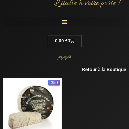
Cart
0,00
€
0
gorgonzola
Retour à la Boutique
Ce
DEVIS
produit
a
plusieurs
variations.
Les