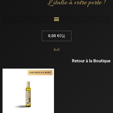
Cart
0,00
€
0
basilic
Retour à la Boutique
SUR DEVIS OU ACHAT